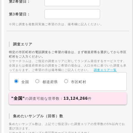
第2希望日：
第3希望日：
※同じ調査を複数回実施ご希望の方は、備考欄に記入ください。
調査エリア
特定の市区町村の電話調査をご希望の場合は、まず都道府県を選択してから市区
町村をご入力ください。
リサーチコムは、ご指定の調査エリアに対してランダム発信するサービスです。
全国または都道府県単位の調査をご希望の場合は、人口分布に基づいた調査も承
っております。ご希望の方は備考欄にご記入ください。
調査エリア一覧
全国
都道府県
市区町村
"全国"
13,124,266
の調査可能な世帯数：
件
集めたいサンプル（回答）数
集めたいサンプル数は、上記でご指定頂いた調査エリアの世帯数の5%以内でお
選び頂けます。
リサーチコムはサンプル保証型サービスではありません。