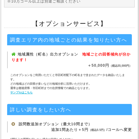
※10万コール以上は別途ご相談ください
【オプションサービス】
調査エリア内の地域ごとの結果を知りたい方へ
地域属性（町名）出力オプション
地域ごとの回答傾向が分か
ります！
＋50,000円
（税込55,000円）
このオプションをご利用いただくと市区町村配下の町名まで含まれたデータを納品いたしま
す。
どの地域はどの回答が多いなどの地域分析に活用いただけます。
通常は都道府県・市区町村までの住所情報での納品となります。
サンプルはこちら
詳しい調査をしたい方へ
設問数追加オプション（最大10問まで）
追加1問あたり＋5円
/コールへ変更
（税込5.5円）