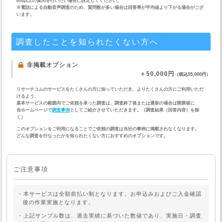
6問以上の質問を行いたい場合に設定してください。
※電話による自動音声調査のため、質問数が多い場合は回答率が平均値より下がる場合がござ
います。
調査したことを知られたくない方へ
非掲載オプション
＋50,000円
（税込55,000円）
リサーチコムのサービスをたくさんの方に知っていただき、よりたくさんの方にご利用いただ
けるよう、
基本サービスの範囲内でご依頼を承った調査は、調査終了後または選挙の場合は開票後に
当ホームページで
調査事例
としてご紹介させていただきます。（調査結果（回答内容）を除
く）
このオプションをご利用になることでご依頼の調査は当社の事例に掲載されなくなります。
どんな調査を行なったかを知られたくない方におすすめのオプションです。
ご注意事項
・本サービスは全額前払い制となります。お申込みおよびご入金確認
後の作業実施となります。
・上記サンプル数は、過去実績に基づいた数値であり、実施日・調査