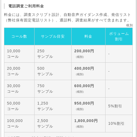
電話調査ご利用料金
料金には、調査スクリプト設計、自動音声ガイダンス作成、発信リスト
（弊社保有固定電話リスト）、通話料、調査結果がすべて含まれます。
税別
ボリューム
コール数
サンプル目安
料金
割引
10,000
250
200,000円
-
コール
サンプル
（税別）
20,000
500
400,000円
-
コール
サンプル
（税別）
30,000
750
600,000円
-
コール
サンプル
（税別）
50,000
1,250
950,000円
5%割引
コール
サンプル
（税別）
100,000
2,500
1,800,000円
10%割引
コール
サンプル
（税別）