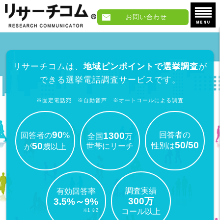
お問い合わせ
リサーチコムは、
地域ピンポイントで選挙調査
が
できる
選挙電話調査サービスです。
※固定電話宛 ※自動音声 ※オートコールによる調査
90
1300
回答者の
回答者の
%
全国
万
50/50
50
性別は
世帯にリーチ
が
歳以上
調査実績
有効回答率
300万
3.5%～9%
コール以上
※1 ※2