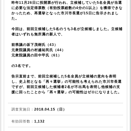
昨年11月26日に投開票が行われ、立候補していた5名全員が当選
に必要な法定得票数（有効投票総数の4分の1以上）を獲得できな
かったため、再選挙となった市川市長選が15日に告示されまし
た。
今回は、前回立候補した5名のうち3名が立候補しました。立候補
者はいずれも無所属の新人で、
前県議の坂下茂樹氏（43）
元衆院議員の村越祐民氏（44）
元衆院議員の田中甲氏（61）
の3名です。
告示直前まで、前回立候補した5名全員が立候補の意向を表明
し、史上初となる「再々選挙」の可能性も考えられた市川市長選
ですが、前回立候補した候補者2名が不出馬を表明し他候補の支
援に回ったことから「再々選挙」の可能性はゼロになりました。
調査実施日：
2018.04.15（日）
有効回答数：
1,132