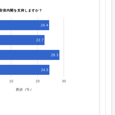
安倍内閣を支持しますか？
24.4
22.7
28.3
24.5
10
20
30
割合（%）