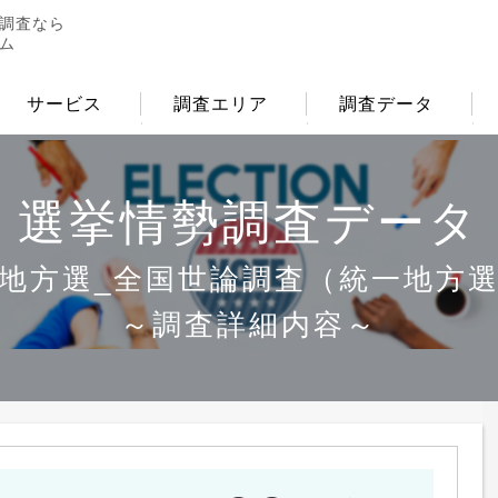
調査なら
ム
サービス
調査エリア
調査データ
選挙情勢調査データ
地方選_全国世論調査
（統一地方
～調査詳細内容～