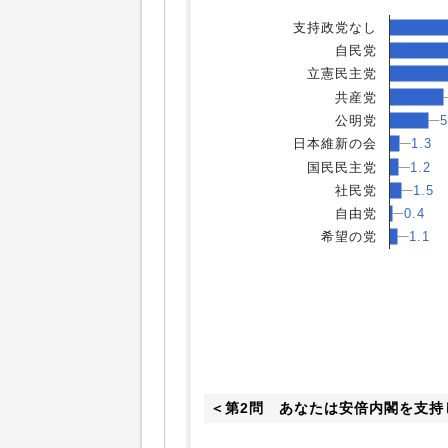
支持政党なし
自民党
立憲民主党
共産党
5
5
公明党
1.3
1.3
日本維新の会
国民民主党
1.2
1.2
1.5
1.5
社民党
0.4
0.4
自由党
1.1
1.1
希望の党
＜第2問　あなたは安倍内閣を支持