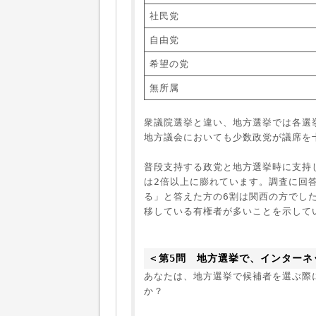
社民党
自由党
希望の党
無所属
衆議院選挙と違い、地方選挙では各選
地方議会においても少数政党が議席を
普段支持する政党と地方選挙時に支持
は2倍以上に膨れています。調査に回
る」と答えた方の6割は関西の方でし
移している有権者が多いことを示して
＜第5問　地方選挙で、インターネ
あなたは、地方選挙で候補者を選ぶ際
か？