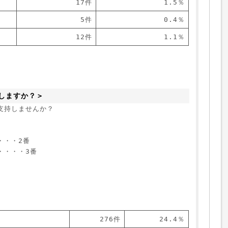
17件
1.5％
5件
0.4％
12件
1.1％
しますか？＞
支持しませんか？
・・・2番
・・・・3番
276件
24.4％