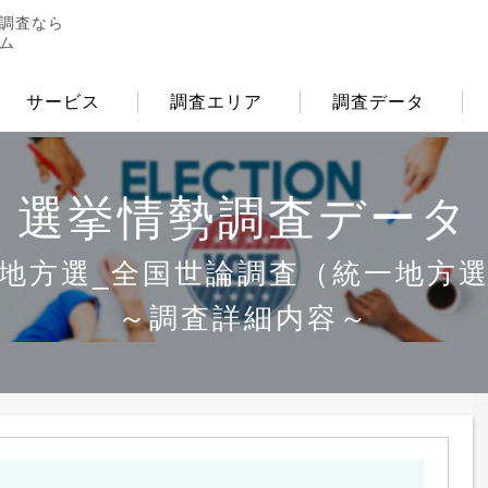
調査なら
ム
サービス
調査エリア
調査データ
選挙情勢調査データ
地方選_全国世論調査
（統一地方
～調査詳細内容～