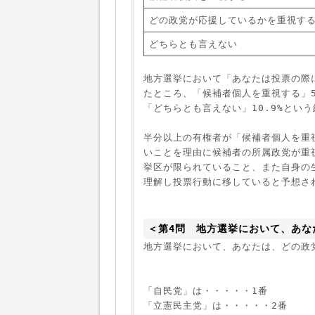
どの政党が応援しているかを重視す
どちらとも言えない
地方選挙において「あなたは投票の際
たところ、「候補者個人を重視する」5
「どちらとも言えない」10.9%という
半分以上の有権者が「候補者個人を重
いことを理由に候補者の所属政党が重
挙区が限られていること、また自身の
理解し投票行動に移していると予想さ
＜第4問　地方選挙において、あな
「自民党」は・・・・・1番
「立憲民主党」は・・・・・2番