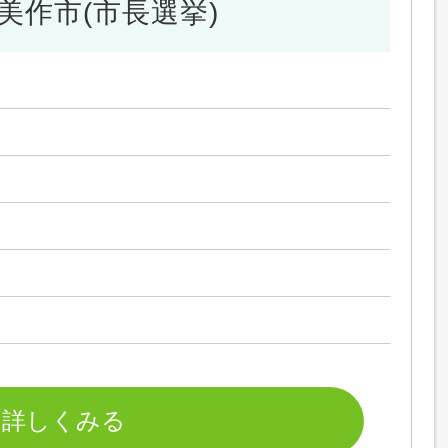
美作市(市長選挙)
）