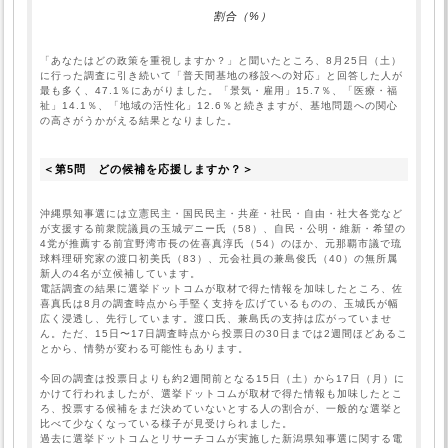
割合（%）
「あなたはどの政策を重視しますか？」と聞いたところ、8月25日（土）
に行った調査に引き続いて「普天間基地の移設への対応」と回答した人が
最も多く、47.1％にあがりました。「景気・雇用」15.7％、「医療・福
祉」14.1％、「地域の活性化」12.6％と続きますが、基地問題への関心
の高さがうかがえる結果となりました。
＜第5問　どの候補を応援しますか？＞
沖縄県知事選には立憲民主・国民民主・共産・社民・自由・社大各党など
が支援する前衆院議員の玉城デニー氏（58）、自民・公明・維新・希望の
4党が推薦する前宜野湾市長の佐喜真淳氏（54）のほか、元那覇市議で琉
球料理研究家の渡口初美氏（83）、元会社員の兼島俊氏（40）の無所属
新人の4名が立候補しています。

電話調査の結果に選挙ドットコムが取材で得た情報を加味したところ、佐
喜真氏は8月の調査時点から手堅く支持を広げているものの、玉城氏が幅
広く浸透し、先行しています。渡口氏、兼島氏の支持は広がっていませ
ん。ただ、15日〜17日調査時点から投票日の30日までは2週間ほどあるこ
とから、情勢が変わる可能性もあります。

今回の調査は投票日よりも約2週間前となる15日（土）から17日（月）に
かけて行われましたが、選挙ドットコムが取材で得た情報も加味したとこ
ろ、投票する候補をまだ決めていないとする人の割合が、一般的な選挙と
比べて少なくなっている様子が見受けられました。

過去に選挙ドットコムとリサーチコムが実施した新潟県知事選に関する電