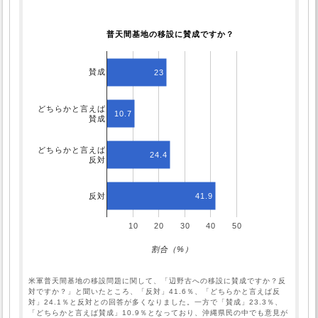
普天間基地の移設に賛成ですか？
賛成
23
どちらかと言えば
10.7
賛成
どちらかと言えば
24.4
反対
41.9
反対
10
20
30
40
50
割合（%）
米軍普天間基地の移設問題に関して、「辺野古への移設に賛成ですか？反
対ですか？」と聞いたところ、「反対」41.6％、「どちらかと言えば反
対」24.1％と反対との回答が多くなりました。一方で「賛成」23.3％、
「どちらかと言えば賛成」10.9％となっており、沖縄県民の中でも意見が