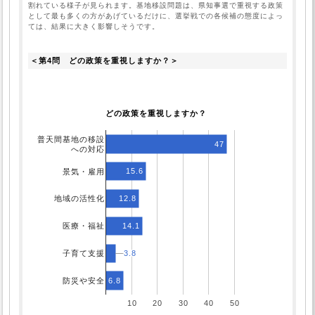
割れている様子が見られます。基地移設問題は、県知事選で重視する政策
として最も多くの方があげているだけに、選挙戦での各候補の態度によっ
ては、結果に大きく影響しそうです。
＜第4問　どの政策を重視しますか？＞
どの政策を重視しますか？
普天間基地の移設
47
への対応
15.6
景気・雇用
12.8
地域の活性化
14.1
医療・福祉
3.8
3.8
子育て支援
6.8
防災や安全
10
20
30
40
50