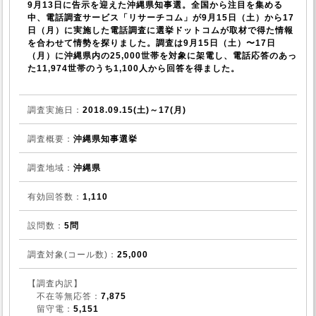
9月13日に告示を迎えた沖縄県知事選。全国から注目を集める
中、電話調査サービス「リサーチコム」が9月15日（土）から17
日（月）に実施した電話調査に選挙ドットコムが取材で得た情報
を合わせて情勢を探りました。調査は9月15日（土）〜17日
（月）に沖縄県内の25,000世帯を対象に架電し、電話応答のあっ
た11,974世帯のうち1,100人から回答を得ました。
調査実施日：
2018.09.15(土)～17(月)
調査概要：
沖縄県知事選挙
調査地域：
沖縄県
有効回答数：
1,110
設問数：
5問
調査対象(コール数)：
25,000
【調査内訳】
不在等無応答：
7,875
留守電：
5,151