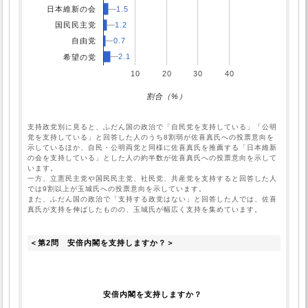
日本維新の会
1.5
1.5
1.2
1.2
国民民主党
0.7
0.7
自由党
2.1
2.1
希望の党
10
20
30
40
割合（%）
支持政党別に見ると、ふだん国の政治で「自民党を支持している」「公明
党を支持している」と回答した人のうち8割弱が佐喜真氏への投票意向を
示しているほか、自民・公明両党と同様に佐喜真氏を推薦する「日本維新
の会を支持している」とした人の約半数が佐喜真氏への投票意向を示して
います。

一方、立憲民主党や国民民主党、社民党、共産党を支持すると回答した人
では9割以上が玉城氏への投票意向を示しています。

また、ふだん国の政治で「支持する政党はない」と回答した人では、佐喜
真氏が支持を伸ばしたものの、玉城氏が幅広く支持を集めています。
＜第2問　安倍内閣を支持しますか？＞
安倍内閣を支持しますか？