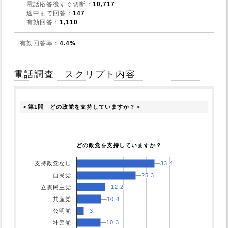
電話応答後すぐ切断：
10,717
途中まで回答：
147
有効回答：
1,110
有効回答率：
4.4%
電話調査 スクリプト内容
＜第1問　どの政党を支持していますか？＞
どの政党を支持していますか？
33.4
33.4
支持政党なし
25.3
25.3
自民党
12.2
12.2
立憲民主党
10.4
10.4
共産党
3
3
公明党
10.3
10.3
社民党