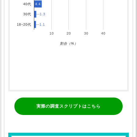
4.4
40代
1.3
1.3
30代
18~20代
1.1
1.1
10
20
30
40
割合（%）
実際の調査スクリプトはこちら