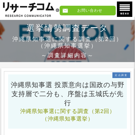
お問い合わせ
選挙情勢調査データ
沖縄県知事選に関する調査
（第2回）
（沖縄県知事選挙）
～調査詳細内容～
定点調査
沖縄県知事選 投票意向は国政の与野
支持層で二分も、序盤は玉城氏が先
行
沖縄県知事選に関する調査
（第2回）
（沖縄県知事選挙）