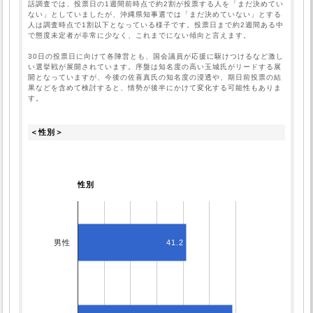
話調査では、投票日の1週間前時点で約2割が投票する人を「まだ決めてい
ない」としていましたが、沖縄県知事選では「まだ決めていない」とする
人は調査時点で1割以下となっている様子です。投票日まで約2週間ある中
で態度未定者が非常に少なく、これまでにない傾向と言えます。

30日の投票日に向けて各陣営とも、国会議員が応援に駆けつけるなど激し
い選挙戦が展開されています。序盤は知名度の高い玉城氏がリードする展
開となっていますが、今後の佐喜真氏の知名度の浸透や、期日前投票の結
果などを含めて検討すると、情勢が後半にかけて変化する可能性もありま
す。
＜性別＞
性別
男性
41.2