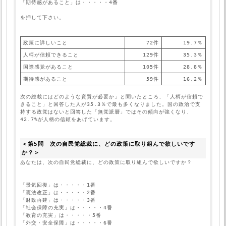
「期待感があること」は・・・・・4番
を押して下さい。
政策に詳しいこと
72件
19.7％
人柄が信頼できること
129件
35.3％
国際感覚があること
105件
28.8％
期待感があること
59件
16.2％
次の総裁にはどのような資質が必要か」と聞いたところ、「人柄が信頼で
きること」と回答した人が35.3％で最も多くなりました。国の政治で支
持する政党はないと回答した「無党派層」ではその傾向が強くなり、
42.7%が人柄の信頼をあげています。
＜第5問　次の自民党総裁に、どの政策に取り組んで欲しいです
か？＞
「景気回復」は・・・・・1番
「憲法改正」は・・・・・2番
「財政再建」は・・・・・3番
「社会保障の充実」は・・・・・4番
「教育の充実」は・・・・・5番
「外交・安全保障」は・・・・・6番