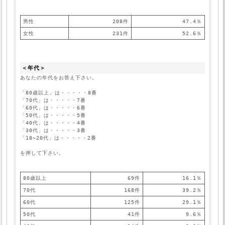
男性
208件
47.4％
女性
231件
52.6％
＜年代＞
あなたの年代をお答え下さい。
「80歳以上」は・・・・・8番
「70代」は・・・・・7番
「60代」は・・・・・6番
「50代」は・・・・・5番
「40代」は・・・・・4番
「30代」は・・・・・3番
「18~20代」は・・・・・2番
を押して下さい。
80歳以上
69件
16.1％
70代
168件
39.2％
60代
125件
29.1％
50代
41件
9.6％