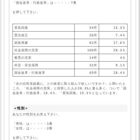
「国会改革・行政改革」は・・・・・7番
を押して下さい。
景気回復
54件
15.3％
憲法改正
26件
7.4％
財政再建
62件
17.6％
社会保障の充実
100件
28.3％
教育の充実
14件
4％
外交・安全保障
32件
9.1％
国会改革・行政改革
65件
18.4％
「次の自民党総裁に、どの政策に取り組んで欲しいですか？」と聞いたと
ころ、「社会保障の充実」と回答した人が28.3%と最も多く、ついで「国
会改革・行政改革」18.4％、「景気回復」15.3％となっています。
＜性別＞
あなたの性別をお答え下さい。
「男性」は・・・・・1番
「女性」は・・・・・2番
を押して下さい。