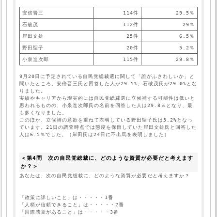
安倍晋三
114件
29.5％
石破茂
112件
29％
岸田文雄
25件
6.5％
野田聖子
20件
5.2％
小泉進次郎
115件
29.8％
9月20日に予定されている自民党総裁選に関して「誰がふさわしいか」と
聞いたところ、安倍晋三氏と回答した人が29.5%、石破茂氏が29.0%とな
りました。

実績やキャリアから現実的には自民党総裁選に立候補する可能性は低いと
思われるものの、小泉進次郎氏の名前を回答した人は29.8％となり、最
も多くなりました。

このほか、立候補の意欲を重ねて表明している野田聖子氏は5.2%となっ
ています。21日の調査時点では態度を保留していた岸田文雄氏と回答した
人は6.5％でした。（岸田氏は24日に不出馬を表明しました）
＜第4問　次の自民党総裁に、どのような資質が必要だと考えます
か？＞
「政策に詳しいこと」は・・・・・1番
「人柄が信頼できること」は・・・・・2番
「国際感覚があること」は・・・・・3番