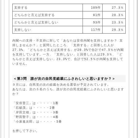
支持する
109件
27.3％
どちらかと言えば支持する
81件
20.3％
どちらかと言えば支持しない
93件
23.3％
支持しない
117件
29.3％
内閣への支持・不支持に対して「あなたは安倍内閣を支持しますか？ 支
持しませんか？」と質問したところ、「支持する」と回答した人が
27.3%、「どちらかと言えば支持する」が20.3%で合計で47.5％が内閣
を支持しています。一方、「支持しない」と回答した人は29.3％、「ど
ちらかと言えば支持しない」23.3%で、合計で52.5％が内閣を支持して
いません。
＜第3問　誰が次の自民党総裁にふさわしいと思いますか？＞
９月には、自民党の次の総裁を決める選挙が予定されています。

あなたは、次の５名のうち、誰が次の自民党総裁にふさわしいと思います
か？
「安倍晋三」は・・・・・1番
「石破茂」は・・・・・2番
「岸田文雄」は・・・・・3番
「野田聖子」は・・・・・4番
「小泉進次郎」は・・・・・5番
を押して下さい。