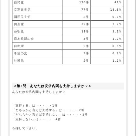
自民党
170件
41％
立憲民主党
77件
18.6％
国民民主党
3件
0.7％
共産党
32件
7.7％
公明党
13件
3.1％
日本維新の会
5件
1.2％
自由党
2件
0.5％
希望の党
3件
0.7％
社民党
5件
1.2％
＜第2問　あなたは安倍内閣を支持しますか？＞
「支持する」は・・・・・1番
「どちらかと言えば支持する」は・・・・・2番
「どちらかと言えば支持しない」は・・・・・3番
「支持しない」は・・・・・4番
を押して下さい。