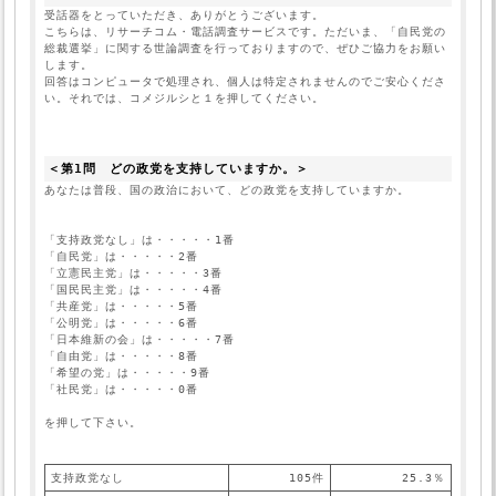
受話器をとっていただき、ありがとうございます。

こちらは、リサーチコム・電話調査サービスです。ただいま、「自民党の
総裁選挙」に関する世論調査を行っておりますので、ぜひご協力をお願い
します。

回答はコンピュータで処理され、個人は特定されませんのでご安心くださ
＜第1問　どの政党を支持していますか。＞
「支持政党なし」は・・・・・1番
「自民党」は・・・・・2番
「立憲民主党」は・・・・・3番
「国民民主党」は・・・・・4番
「共産党」は・・・・・5番
「公明党」は・・・・・6番
「日本維新の会」は・・・・・7番
「自由党」は・・・・・8番
「希望の党」は・・・・・9番
「社民党」は・・・・・0番
を押して下さい。
支持政党なし
105件
25.3％